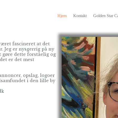
Hjem
Kontakt
Golden Star Ca
 været fascineret at det
. Jeg er nysgerrig på ny
t gøre dette forståelig og
 det er det mest
annoncer, opslag, logoer
lsamfundet i den lille by
dk